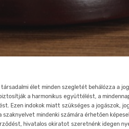
 társadalmi élet minden szegletét behálózza a jog
biztosítják a harmonikus együttélést, a mindenna
t. Ezen indokok miatt szükséges a jogászok, jog
 a szaknyelvet mindenki számára érhetően képesek
rződést, hivatalos okiratot szeretnénk idegen ny