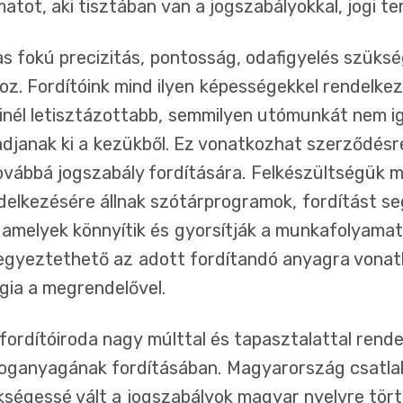
matot, aki tisztában van a jogszabályokkal, jogi te
 fokú precizitás, pontosság, odafigyelés szüksége
oz. Fordítóink mind ilyen képességekkel rendelkez
minél letisztázottabb, semmilyen utómunkát nem i
adjanak ki a kezükből. Ez vonatkozhat szerződésre
továbbá jogszabály fordítására. Felkészültségük me
ndelkezésére állnak szótárprogramok, fordítást se
 amelyek könnyítik és gyorsítják a munkafolyama
 egyeztethető az adott fordítandó anyagra vona
gia a megrendelővel.
fordítóiroda nagy múlttal és tapasztalattal rende
joganyagának fordításában. Magyarország csatl
ségessé vált a jogszabályok magyar nyelvre tört