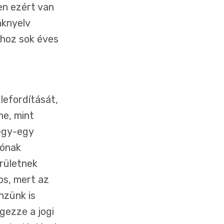
en ezért van
aknyelv
hoz sok éves
lefordítását,
ne, mint
 egy-egy
tónak
erületnek
os, mert az
nzünk is
gezze a jogi