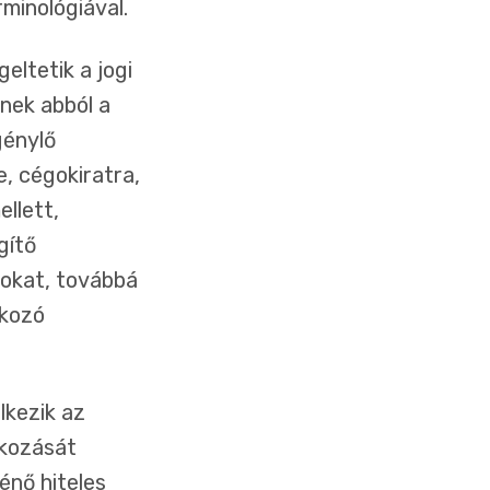
rminológiával.
ltetik a jogi
nek abból a
génylő
, cégokiratra,
llett,
gítő
tokat, továbbá
tkozó
lkezik az
akozását
énő hiteles