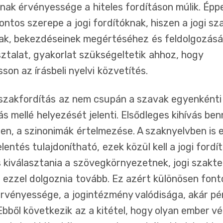
nnak érvényessége a hiteles fordításon múlik. Épp
ontos szerepe a jogi fordítóknak, hiszen a jogi sz
ak, bekezdéseinek megértéséhez és feldolgozásá
sztalat, gyakorlat szükségeltetik ahhoz, hogy
on az írásbeli nyelvi közvetítés.
i szakfordítás az nem csupán a szavak egyenkénti 
 mellé helyezését jelenti. Elsődleges kihívás ben
en, a szinonimák értelmezése. A szaknyelvben is
lentés tulajdonítható, ezek közül kell a jogi fordí
s kiválasztania a szövegkörnyezetnek, jogi szakt
s ezzel dolgoznia tovább. Ez azért különösen font
érvényessége, a jogintézmény valódisága, akár pé
Ebből következik az a kitétel, hogy olyan ember vé