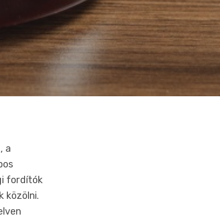
, a
pos
i fordítók
 közölni.
elven