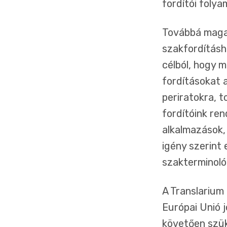
fordítói folya
Továbbá magas
szakfordításh
célból, hogy 
fordításokat 
periratokra, 
fordítóink re
alkalmazások,
igény szerint
szakterminoló
A Translarium 
Európai Unió 
követően szük