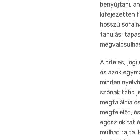
benyújtani, a
kifejezetten f
hosszú sorain
tanulás, tapa
megvalósulhass
A hiteles, jog
és azok egymás
minden nyelvb
szónak több je
megtalálnia é
megfelelőt, é
egész okirat 
múlhat rajta. 