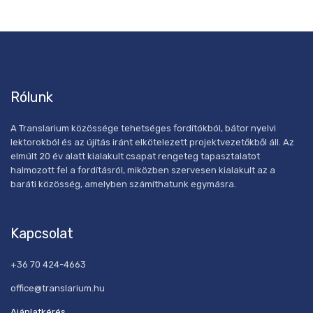
Rólunk
A Translarium közössége tehetséges fordítókból, bátor nyelvi
lektorokból és az újítás iránt elkötelezett projektvezetőkből áll. Az
elmúlt 20 év alatt kialakult csapat rengeteg tapasztalatot
halmozott fel a fordításról, miközben szervesen kialakult az a
baráti közösség, amelyben számíthatunk egymásra.
Kapcsolat
+36 70 424-4663
office@translarium.hu
Ajánlatkérés