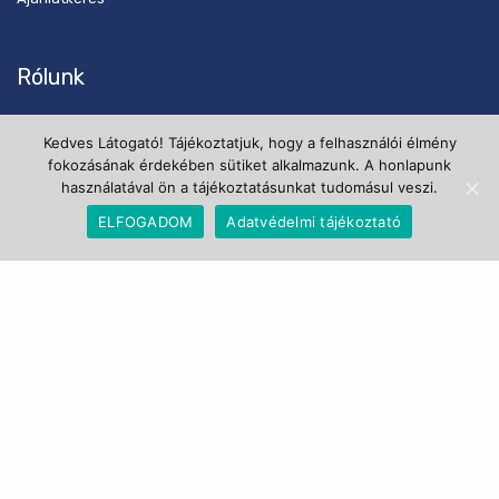
Rólunk
Fordításkalkulátor
Kedves Látogató! Tájékoztatjuk, hogy a felhasználói élmény
Adatvédelmi tájékoztató
fokozásának érdekében sütiket alkalmazunk. A honlapunk
használatával ön a tájékoztatásunkat tudomásul veszi.
Általános szerződési feltételek
ELFOGADOM
Adatvédelmi tájékoztató
Kategóriák
Általános fordítás
Gépi fordítás
Hivatalos fordítás
Informatikai fordítás
Jogi fordítás