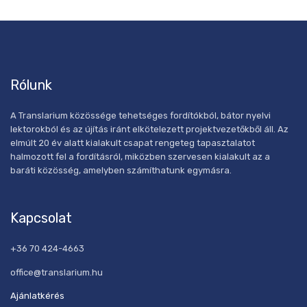
Rólunk
A Translarium közössége tehetséges fordítókból, bátor nyelvi
lektorokból és az újítás iránt elkötelezett projektvezetőkből áll. Az
elmúlt 20 év alatt kialakult csapat rengeteg tapasztalatot
halmozott fel a fordításról, miközben szervesen kialakult az a
baráti közösség, amelyben számíthatunk egymásra.
Kapcsolat
+36 70 424-4663
office@translarium.hu
Ajánlatkérés