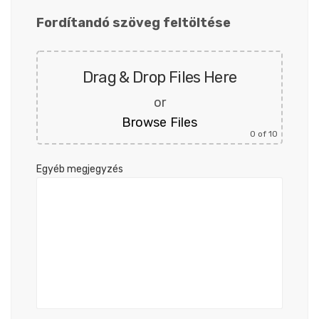
Fordítandó szöveg feltöltése
Drag & Drop Files Here
or
Browse Files
0
of 10
Egyéb megjegyzés