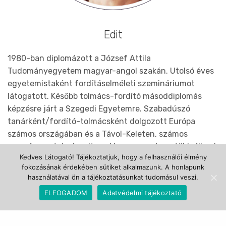
Edit
1980-ban diplomázott a József Attila
Tudományegyetem magyar-angol szakán. Utolsó éves
egyetemistaként fordításelméleti szemináriumot
látogatott. Később tolmács-fordító másoddiplomás
képzésre járt a Szegedi Egyetemre. Szabadúszó
tanárként/fordító-tolmácsként dolgozott Európa
számos országában és a Távol-Keleten, számos
eseményen tolmácsoltam. Magyarországon több állami
Kedves Látogató! Tájékoztatjuk, hogy a felhasználói élmény
szervezetnek és magáncégnek fordít rendszeresen. Fő
fokozásának érdekében sütiket alkalmazunk. A honlapunk
szakterületei a pénzügyi, jogi, gazdasági szövegek,
használatával ön a tájékoztatásunkat tudomásul veszi.
amelyeket magyar-angol és angol-magyar irányban is
ELFOGADOM
Adatvédelmi tájékoztató
fordít. Szenvedélyesen szereti munkáját, többször
átnézi a szövegeit.