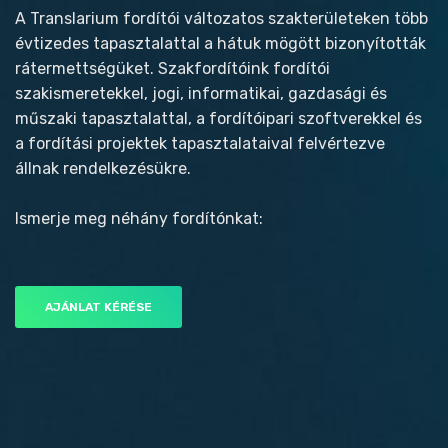
A Translarium fordítói változatos szakterületeken több
évtizedes tapasztalattal a hátuk mögött bizonyították
rátermettségüket. Szakfordítóink fordítói
szakismeretekkel, jogi, informatikai, gazdasági és
műszaki tapasztalattal, a fordítóipari szoftverekkel és
a fordítási projektek tapasztalataival felvértezve
állnak rendelkezésükre.
Ismerje meg néhány fordítónkat:
AJÁNLAT KÉRÉSE