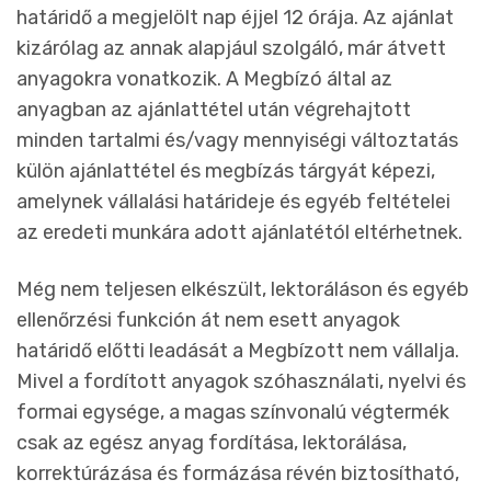
határidő a megjelölt nap éjjel 12 órája. Az ajánlat
kizárólag az annak alapjául szolgáló, már átvett
anyagokra vonatkozik. A Megbízó által az
anyagban az ajánlattétel után végrehajtott
minden tartalmi és/vagy mennyiségi változtatás
külön ajánlattétel és megbízás tárgyát képezi,
amelynek vállalási határideje és egyéb feltételei
az eredeti munkára adott ajánlatétól eltérhetnek.
Még nem teljesen elkészült, lektoráláson és egyéb
ellenőrzési funkción át nem esett anyagok
határidő előtti leadását a Megbízott nem vállalja.
Mivel a fordított anyagok szóhasználati, nyelvi és
formai egysége, a magas színvonalú végtermék
csak az egész anyag fordítása, lektorálása,
korrektúrázása és formázása révén biztosítható,