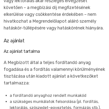
vagy lektorálás akár részleges elvégzését
követően – a megbízási díj megfizetésének
elkerülése vagy csökkentése érdekében – nem
hivatkozhat a Megrendelőlapot aláíró személy
hatáskör-túllépésére vagy hatáskörének hiányára.
Az ajánlat
Az ajánlat tartalma
A Megbízott által a teljes fordítandó anyag
fogadása és a fordítás valamennyi körülményének
tisztázása után kiadott ajánlat a következőket
tartalmazza:
a fordítandó anyaghoz rendelt munkakód
a szükséges munkálatok felsorolása (pl. fordítás,
lektorálás, szószedet-egyeztetés, formázás stb.),