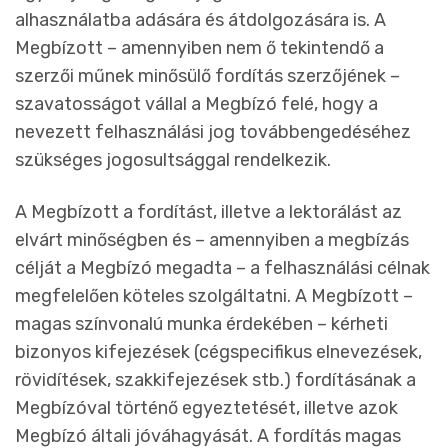
alhasználatba adására és átdolgozására is. A
Megbízott – amennyiben nem ő tekintendő a
szerzői műnek minősülő fordítás szerzőjének –
szavatosságot vállal a Megbízó felé, hogy a
nevezett felhasználási jog továbbengedéséhez
szükséges jogosultsággal rendelkezik.
A Megbízott a fordítást, illetve a lektorálást az
elvárt minőségben és – amennyiben a megbízás
célját a Megbízó megadta – a felhasználási célnak
megfelelően köteles szolgáltatni. A Megbízott –
magas színvonalú munka érdekében – kérheti
bizonyos kifejezések (cégspecifikus elnevezések,
rövidítések, szakkifejezések stb.) fordításának a
Megbízóval történő egyeztetését, illetve azok
Megbízó általi jóváhagyását. A fordítás magas