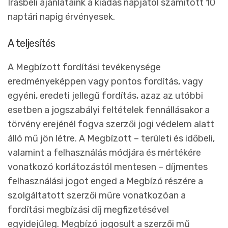
Írásbeli ajánlataink a kiadás napjától számított 10
naptári napig érvényesek.
A teljesítés
A Megbízott fordítási tevékenysége
eredményeképpen vagy pontos fordítás, vagy
egyéni, eredeti jellegű fordítás, azaz az utóbbi
esetben a jogszabályi feltételek fennállásakor a
törvény erejénél fogva szerzői jogi védelem alatt
álló mű jön létre. A Megbízott – területi és időbeli,
valamint a felhasználás módjára és mértékére
vonatkozó korlátozástól mentesen – díjmentes
felhasználási jogot enged a Megbízó részére a
szolgáltatott szerzői műre vonatkozóan a
fordítási megbízási díj megfizetésével
egyidejűleg. Megbízó jogosult a szerzői mű