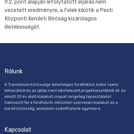
9.2. pont alapján lefolytatott eljárás nem
vezetett eredményre, a Felek kikötik a Pesti
Központi Kerületi Bíróság kizárólagos
illetékességét.
Rólunk
A Translarium közössége tehetséges fordítókból, bátor nyelvi
lektorokból és az újítás iránt elkötelezett projektvezetőkből áll. Az
elmúlt 20 év alatt kialakult csapat rengeteg tapasztalatot
halmozott fel a fordításról, miközben szervesen kialakult az a
baráti közösség, amelyben számíthatunk egymásra.
Kapcsolat