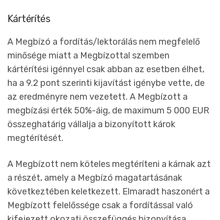
Kártérítés
A Megbízó a fordítás/lektorálás nem megfelelő
minősége miatt a Megbízottal szemben
kártérítési igénnyel csak abban az esetben élhet,
ha a 9.2 pont szerinti kijavítást igénybe vette, de
az eredményre nem vezetett. A Megbízott a
megbízási érték 50%-áig, de maximum 5 000 EUR
összeghatárig vállalja a bizonyított károk
megtérítését.
A Megbízott nem köteles megtéríteni a kárnak azt
a részét, amely a Megbízó magatartásának
következtében keletkezett. Elmaradt haszonért a
Megbízott felelőssége csak a fordítással való
kifejezett okozati összefüggés bizonyítása