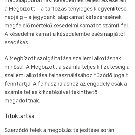
megállapodhatnak. Késedelmes teljesítés esetén
a Megbízott – a tartozás tényleges kiegyenlítése
napjáig – a jegybanki alapkamat kétszeresének
megfelelő mértékű késedelmi kamatot számít fel.
A késedelmi kamat a késedelembe esés napjától
esedékes.
A Megbízott szolgáltatása szellemi alkotásnak
minősül. A Megbízott a számla teljes kifizetéséig a
szellemi alkotása felhasználásához fűződő jogait
fenntartja. A felhasználáshoz az engedély csak a
számla teljes kifizetésével tekinthető
megadottnak.
Titoktartás
Szerződő felek a megbízás teljesítése során