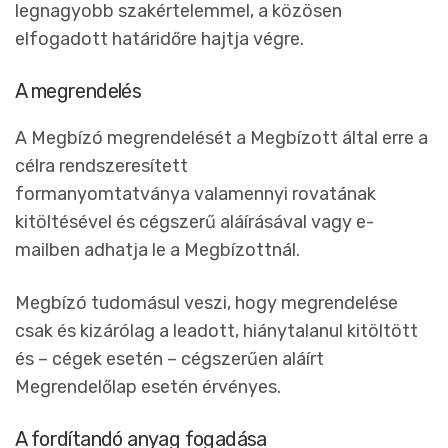
legnagyobb szakértelemmel, a közösen
elfogadott határidőre hajtja végre.
A megrendelés
A Megbízó megrendelését a Megbízott által erre a
célra rendszeresített
formanyomtatványa valamennyi rovatának
kitöltésével és cégszerű aláírásával vagy e-
mailben adhatja le a Megbízottnál.
Megbízó tudomásul veszi, hogy megrendelése
csak és kizárólag a leadott, hiánytalanul kitöltött
és – cégek esetén – cégszerűen aláírt
Megrendelőlap esetén érvényes.
A fordítandó anyag fogadása