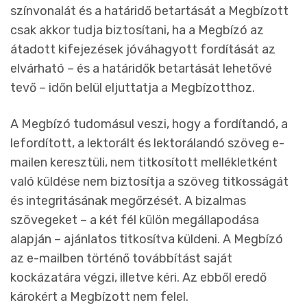
színvonalát és a határidő betartását a Megbízott
csak akkor tudja biztosítani, ha a Megbízó az
átadott kifejezések jóváhagyott fordítását az
elvárható – és a határidők betartását lehetővé
tevő – időn belül eljuttatja a Megbízotthoz.
A Megbízó tudomásul veszi, hogy a fordítandó, a
lefordított, a lektorált és lektorálandó szöveg e-
mailen keresztüli, nem titkosított mellékletként
való küldése nem biztosítja a szöveg titkosságát
és integritásának megőrzését. A bizalmas
szövegeket – a két fél külön megállapodása
alapján – ajánlatos titkosítva küldeni. A Megbízó
az e-mailben történő továbbítást saját
kockázatára végzi, illetve kéri. Az ebből eredő
károkért a Megbízott nem felel.