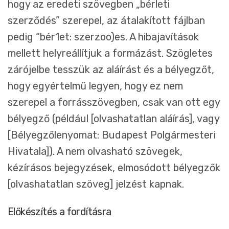
hogy az eredeti szövegben „bérleti
szerződés” szerepel, az átalakított fájlban
pedig “bér1et: szerzoo)es. A hibajavítások
mellett helyreállítjuk a formázást. Szögletes
zárójelbe tesszük az aláírást és a bélyegzőt,
hogy egyértelmű legyen, hogy ez nem
szerepel a forrásszövegben, csak van ott egy
bélyegző (például [olvashatatlan aláírás], vagy
[Bélyegzőlenyomat: Budapest Polgármesteri
Hivatala]). A nem olvasható szövegek,
kézírásos bejegyzések, elmosódott bélyegzők
[olvashatatlan szöveg] jelzést kapnak.
Előkészítés a fordításra