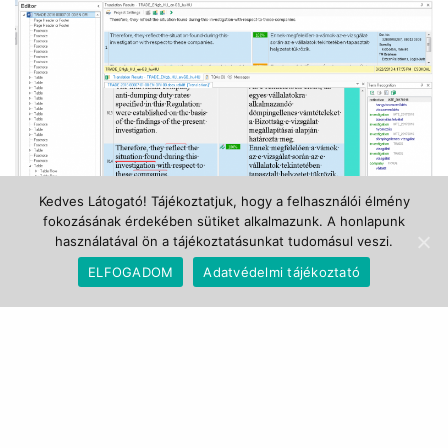
Kedves Látogató! Tájékoztatjuk, hogy a felhasználói élmény
fokozásának érdekében sütiket alkalmazunk. A honlapunk
használatával ön a tájékoztatásunkat tudomásul veszi.
ELFOGADOM
Adatvédelmi tájékoztató
Fordítás előkészítése fordítástámogató
szoftverben mondatmemóriával és szótárral
Fordítás