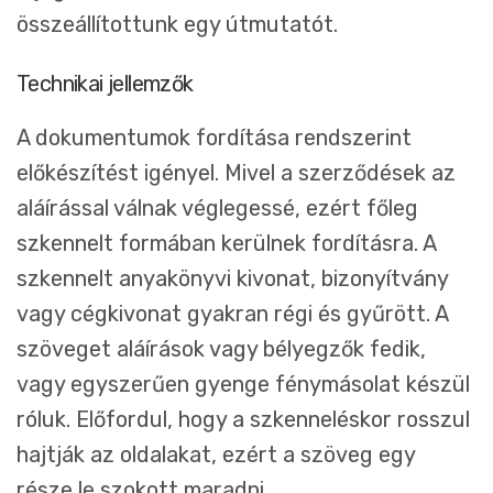
összeállítottunk egy útmutatót.
Technikai jellemzők
A dokumentumok fordítása rendszerint
előkészítést igényel. Mivel a szerződések az
aláírással válnak véglegessé, ezért főleg
szkennelt formában kerülnek fordításra. A
szkennelt anyakönyvi kivonat, bizonyítvány
vagy cégkivonat gyakran régi és gyűrött. A
szöveget aláírások vagy bélyegzők fedik,
vagy egyszerűen gyenge fénymásolat készül
róluk. Előfordul, hogy a szkenneléskor rosszul
hajtják az oldalakat, ezért a szöveg egy
része le szokott maradni.