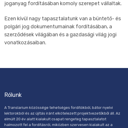
joganyag fordításában komoly szerepet vállaltak.
Ezen kívül nagy tapasztalatunk van a büntető- és
polgári jog dokumentumainak fordításában, a
szerződések világában és a gazdasági világ jogi
vonatkozásaiban.
Rólunk
A Translarium közössége tehetséges fordítókból, bátor nyelvi
lektorokból és az újítás iránt elkötelezett projektvezetőkből áll. Az
elmúlt 20 év alatt kialakult csapat rengeteg tapasztalatot
halmozott fel a fordításról, miközben szervesen kialakult az a